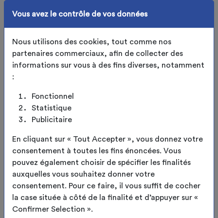
AVIS VÉRIFIÉ ET VALIDÉ PAR LE
Vous avez le contrôle de vos données
PROPRIÉTAIRE
Nous utilisons des cookies, tout comme nos
Frédéric P.
partenaires commerciaux, afin de collecter des
Très satisfaits de la qualité du
informations sur vous à des fins diverses, notamment
produit
:
Fonctionnel
AVIS VÉRIFIÉ ET VALIDÉ PAR LE PROPRIÉTAIRE
Statistique
Publicitaire
Jean-marc B.
En cliquant sur « Tout Accepter », vous donnez votre
pour le moment parfait
consentement à toutes les fins énoncées. Vous
pouvez également choisir de spécifier les finalités
AVIS VÉRIFIÉ ET VALIDÉ PAR LE
auxquelles vous souhaitez donner votre
PROPRIÉTAIRE
consentement. Pour ce faire, il vous suffit de cocher
la case située à côté de la finalité et d’appuyer sur «
Confirmer Selection ».
Jean-marc B.