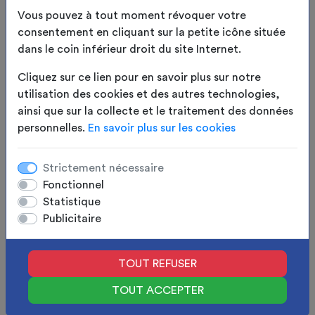
bien
Vous pouvez à tout moment révoquer votre
consentement en cliquant sur la petite icône située
AVIS VÉRIFIÉ ET VALIDÉ PAR LE
dans le coin inférieur droit du site Internet.
PROPRIÉTAIRE
Cliquez sur ce lien pour en savoir plus sur notre
utilisation des cookies et des autres technologies,
Jean-marc B.
ainsi que sur la collecte et le traitement des données
personnelles.
En savoir plus sur les cookies
pas bien
AVIS VÉRIFIÉ ET VALIDÉ PAR LE
Strictement nécessaire
PROPRIÉTAIRE
Fonctionnel
Statistique
Publicitaire
Jean-marc B.
bien
TOUT REFUSER
AVIS VÉRIFIÉ ET VALIDÉ PAR LE
TOUT ACCEPTER
PROPRIÉTAIRE