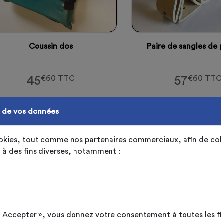
Coussin dos
Paire de sangles de
45
€60 TTC
57
€60 TT
e de vos données
ookies, tout comme nos partenaires commerciaux, afin de col
 à des fins diverses, notamment :
Kit pour hotte de vendange
ut Accepter », vous donnez votre consentement à toutes les f