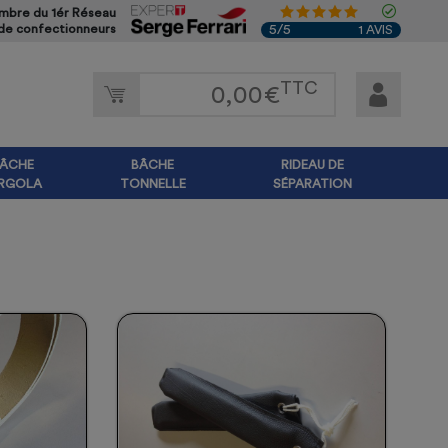
bre du 1ér Réseau
5/5
 de confectionneurs
1 AVIS
TTC
0,00
€
ÂCHE
BÂCHE
RIDEAU DE
RGOLA
TONNELLE
SÉPARATION