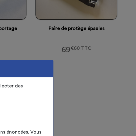
 portage
Paire de protège épaules
C
69
€60 TTC
lecter des
ins énoncées. Vous